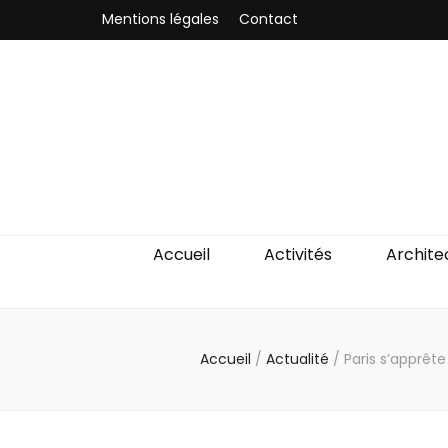
Mentions légales
Contact
Odyssea-Par
Le blog parisien
Accueil
Activités
Archite
Accueil
/
Actualité
/
Paris s’apprête