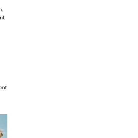
n,
ent
ent