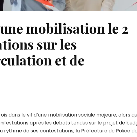
 une mobilisation le 2
tions sur les
rculation et de
sur
Paris
s’apprête
à
fois dans le vif d’une mobilisation sociale majeure, alors q
une
nifestations après les débats tendus sur le projet de bud
mobilisation
au rythme de ses contestations, la Préfecture de Police d
le