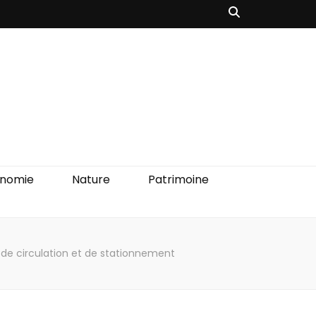
onomie
Nature
Patrimoine
ns de circulation et de stationnement