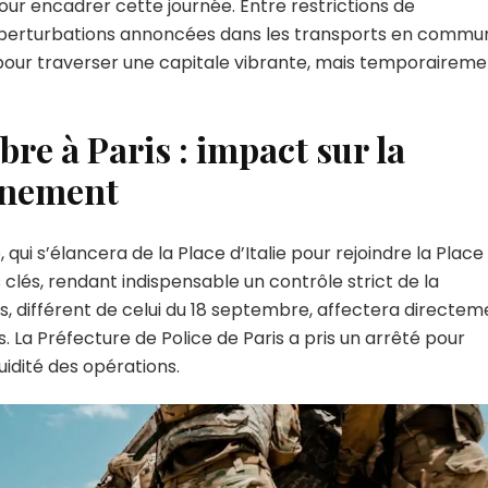
our encadrer cette journée. Entre restrictions de
2
octobre
et perturbations annoncées dans les transports en commu
r pour traverser une capitale vibrante, mais temporairem
informations
sur
les
re à Paris : impact sur la
limitations
de
onnement
circulation
et
de
qui s’élancera de la Place d’Italie pour rejoindre la Place
stationnement
clés, rendant indispensable un contrôle strict de la
s, différent de celui du 18 septembre, affectera directem
s. La Préfecture de Police de Paris a pris un arrêté pour
uidité des opérations.