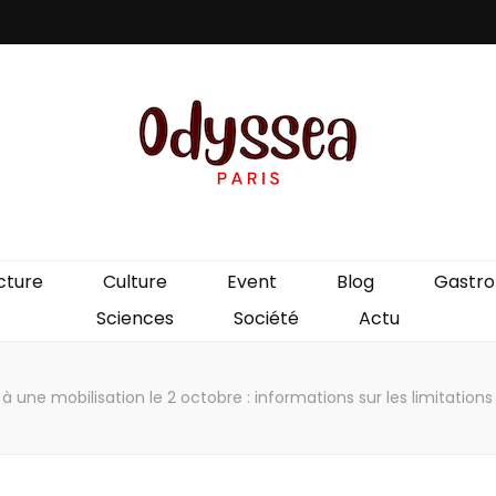
is
cture
Culture
Event
Blog
Gastr
Sciences
Société
Actu
 à une mobilisation le 2 octobre : informations sur les limitatio