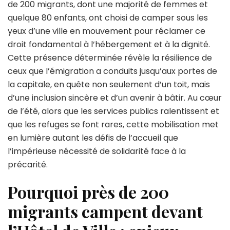
de 200 migrants, dont une majorité de femmes et
l’Hôtel
quelque 80 enfants, ont choisi de camper sous les
de
Ville
yeux d’une ville en mouvement pour réclamer ce
à
droit fondamental à l’hébergement et à la dignité.
Paris
Cette présence déterminée révèle la résilience de
en
ceux que l’émigration a conduits jusqu’aux portes de
attendant
un
la capitale, en quête non seulement d’un toit, mais
avenir
d’une inclusion sincère et d’un avenir à bâtir. Au cœur
meilleur
de l’été, alors que les services publics ralentissent et
que les refuges se font rares, cette mobilisation met
en lumière autant les défis de l’accueil que
l’impérieuse nécessité de solidarité face à la
précarité.
Pourquoi près de 200
migrants campent devant