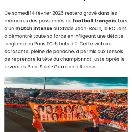
Paris
FC
Ce samedi 14 février 2026 restera gravé dans les
5-
0,
mémoires des passionnés de
football français
. Lors
Retour
d’un
match intense
au Stade Jean-Bouin, le RC Lens
sur
a démontré toute sa force en infligeant une défaite
un
cinglante au Paris FC, 5 buts à 0. Cette victoire
Duel
Intense
écrasante, pleine de panache, a permis aux Lensois
de reprendre la tête du championnat, juste après le
revers du Paris Saint-Germain à Rennes.