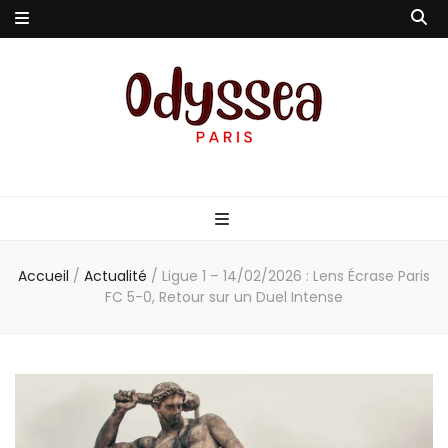
Odyssea-Paris
Le blog parisien
Accueil
/
Actualité
/
Ligue 1 – 14/02/2026 : Lens Écrase Paris
FC 5-0, Retour sur un Duel Intense