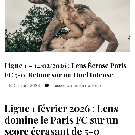
Ligue 1 – 14/02/2026 : Lens Écrase Paris
FC 5-0, Retour sur un Duel Intense
sur
le
2 mars 2026
Laisser un commentaire
Ligue
1
–
Ligue 1 février 2026 : Lens
14/02/2026
domine le Paris FC sur un
:
Lens
score écrasant de 5-0
Écrase