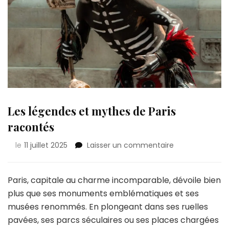
Les légendes et mythes de Paris
racontés
sur
le
11 juillet 2025
Laisser un commentaire
Les
légendes
et
Paris, capitale au charme incomparable, dévoile bien
mythes
plus que ses monuments emblématiques et ses
de
musées renommés. En plongeant dans ses ruelles
Paris
pavées, ses parcs séculaires ou ses places chargées
racontés