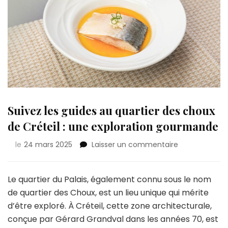
Suivez les guides au quartier des choux
de Créteil : une exploration gourmande
sur
le
24 mars 2025
Laisser un commentaire
Suivez
les
guides
Le quartier du Palais, également connu sous le nom
au
de quartier des Choux, est un lieu unique qui mérite
quartier
d’être exploré. À Créteil, cette zone architecturale,
des
conçue par Gérard Grandval dans les années 70, est
choux