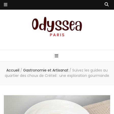
Odyssea-Paris
Le blog parisien
Accueil
/
Gastronomie et Artisanat
/
Suivez les guides au
quartier des choux de Créteil : une exploration gourmande