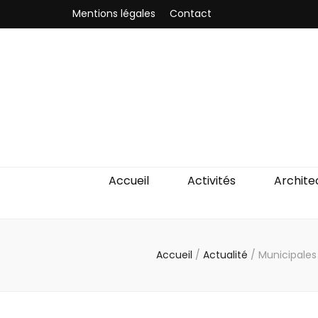
Mentions légales
Contact
Odyssea-Par
Le blog parisien
Accueil
Activités
Archite
Accueil
/
Actualité
/
Municipales