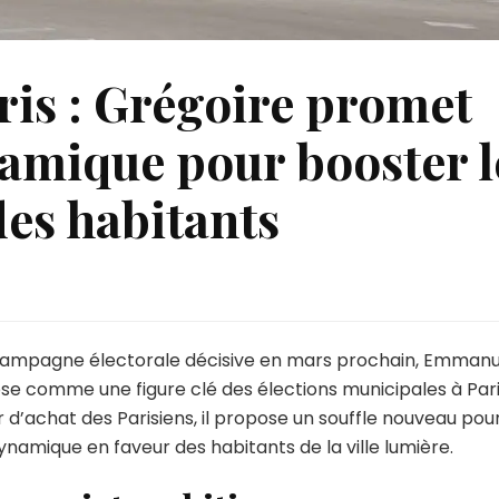
ris : Grégoire promet
amique pour booster l
des habitants
nicipales
is
e campagne électorale décisive en mars prochain, Emmanu
ose comme une figure clé des élections municipales à Pari
égoire
d’achat des Parisiens, il propose un souffle nouveau pour
omet
ynamique en faveur des habitants de la ville lumière.
e
uvelle
namique