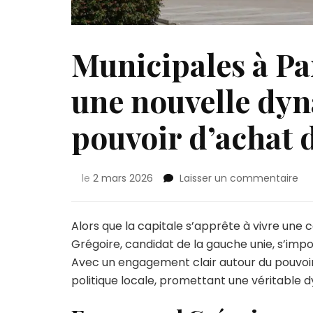
Municipales à Pa
une nouvelle dyn
pouvoir d’achat 
sur
le
2 mars 2026
Laisser un commentaire
Mu
à
Par
Alors que la capitale s’apprête à vivre un
:
Grégoire, candidat de la gauche unie, s’imp
Gr
Avec un engagement clair autour du pouvoir 
pr
politique locale, promettant une véritable d
un
no
dy