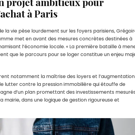
 projet ambitieux pour
ur
’achat à Paris
oster
uvoir
achat
 la vie pèse lourdement sur les foyers parisiens, Grégoi
s
gramme met en avant des mesures concrètes destinées à
bitants
ynamisant l’économie locale. « La première bataille à men
scient que le parcours pour se loger constitue un enjeu maj
urent notamment la maîtrise des loyers et l’augmentation
e lutter contre la pression immobilière qui étouffe de
pagne d’un plan promettant des investissements mesuré
a mairie, dans une logique de gestion rigoureuse et