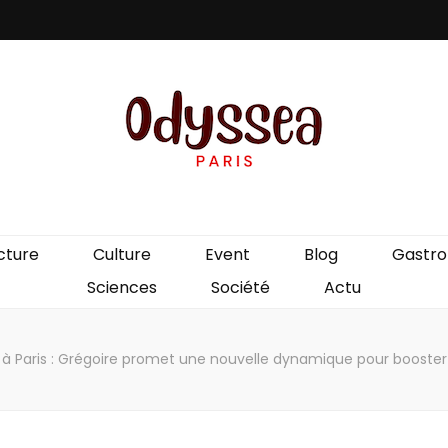
is
cture
Culture
Event
Blog
Gastr
Sciences
Société
Actu
 à Paris : Grégoire promet une nouvelle dynamique pour booster 