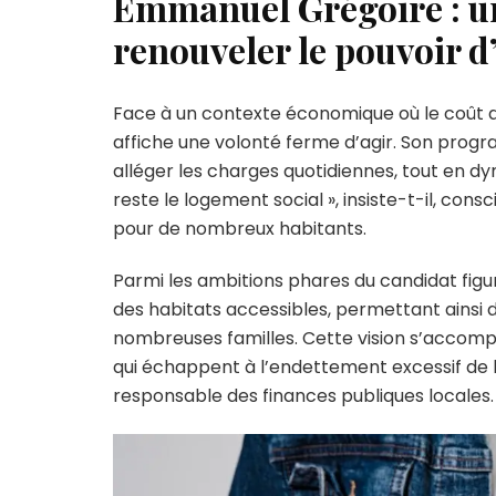
Emmanuel Grégoire : un
po
renouveler le pouvoir d
bo
le
po
d’
Face à un contexte économique où le coût de
de
affiche une volonté ferme d’agir. Son pro
ha
alléger les charges quotidiennes, tout en d
reste le logement social », insiste-t-il, con
pour de nombreux habitants.
Parmi les ambitions phares du candidat fig
des habitats accessibles, permettant ainsi d
nombreuses familles. Cette vision s’accom
qui échappent à l’endettement excessif de l
responsable des finances publiques locales.