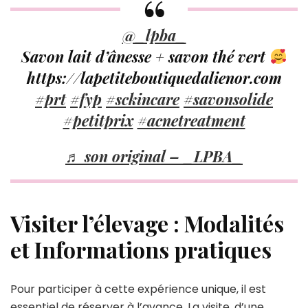
@_lpba_
Savon lait d’ânesse + savon thé vert
https://lapetiteboutiquedalienor.com
#prt
#fyp
#sckincare
#savonsolide
#petitprix
#acnetreatment
♬ son original – _LPBA_
Visiter l’élevage : Modalités
et Informations pratiques
Pour participer à cette expérience unique, il est
essentiel de réserver à l’avance. La visite, d’une