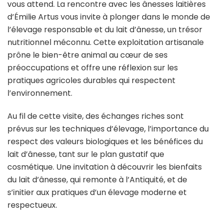
vous attend. La rencontre avec les ânesses laitières
:
d’Émilie Artus vous invite à plonger dans le monde de
découverte
des
l’élevage responsable et du lait d’ânesse, un trésor
pratiques
nutritionnel méconnu. Cette exploitation artisanale
et
prône le bien-être animal au cœur de ses
bienfaits
préoccupations et offre une réflexion sur les
du
lait
pratiques agricoles durables qui respectent
d’ânesse
l’environnement.
Au fil de cette visite, des échanges riches sont
prévus sur les techniques d’élevage, l’importance du
respect des valeurs biologiques et les bénéfices du
lait d’ânesse, tant sur le plan gustatif que
cosmétique. Une invitation à découvrir les bienfaits
du lait d’ânesse, qui remonte à l’Antiquité, et de
s’initier aux pratiques d’un élevage moderne et
respectueux.