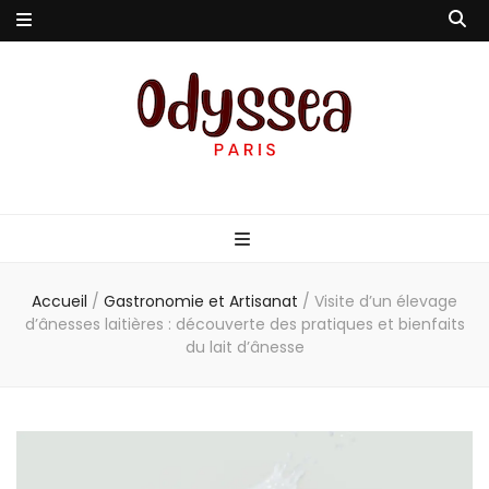
Odyssea-Paris
Le blog parisien
Accueil
/
Gastronomie et Artisanat
/
Visite d’un élevage
d’ânesses laitières : découverte des pratiques et bienfaits
du lait d’ânesse