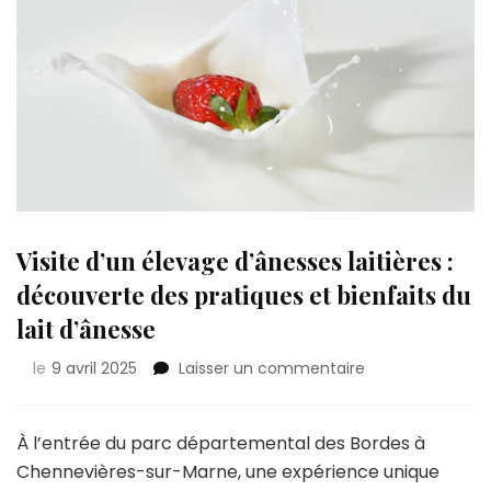
Visite d’un élevage d’ânesses laitières :
découverte des pratiques et bienfaits du
lait d’ânesse
sur
le
9 avril 2025
Laisser un commentaire
Visite
d’un
élevage
À l’entrée du parc départemental des Bordes à
d’ânesses
Chennevières-sur-Marne, une expérience unique
laitières