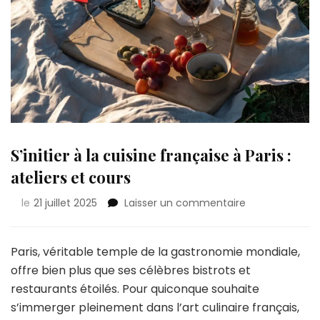
S’initier à la cuisine française à Paris :
ateliers et cours
sur
le
21 juillet 2025
Laisser un commentaire
S’initier
à
la
Paris, véritable temple de la gastronomie mondiale,
cuisine
offre bien plus que ses célèbres bistrots et
française
restaurants étoilés. Pour quiconque souhaite
à
s’immerger pleinement dans l’art culinaire français,
Paris