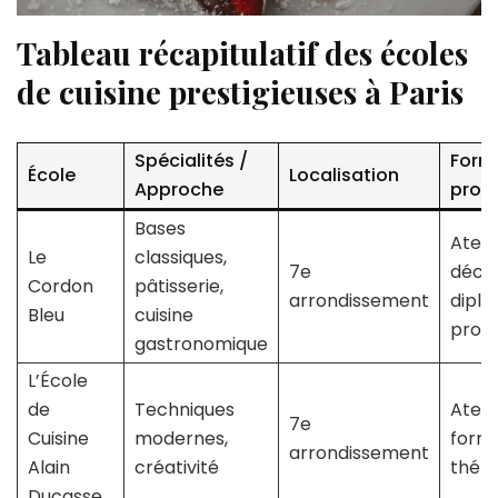
Tableau récapitulatif des écoles
de cuisine prestigieuses à Paris
Spécialités /
Form
École
Localisation
Approche
prop
Bases
Ateli
Le
classiques,
7e
déco
Cordon
pâtisserie,
arrondissement
dipl
Bleu
cuisine
profe
gastronomique
L’École
de
Techniques
Atelie
7e
Cuisine
modernes,
form
arrondissement
Alain
créativité
thém
Ducasse