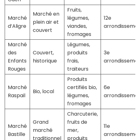
Fruits,
Marché en
Marché
légumes,
12e
plein air et
d’Aligre
viandes,
arrondisseme
couvert
fromages
Marché
Légumes,
des
Couvert,
produits
3e
Enfants
historique
frais,
arrondisseme
Rouges
traiteurs
Produits
Marché
certifiés bio,
6e
Bio, local
Raspail
légumes,
arrondisseme
fromages
Charcuterie,
Grand
fruits de
Marché
11e
marché
mer,
Bastille
arrondisseme
traditionnel
produits