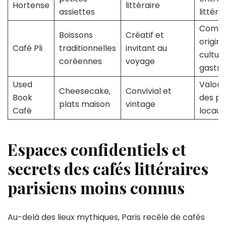
Hortense
littéraire
assiettes
littéra
Combi
Boissons
Créatif et
origin
Café Pli
traditionnelles
invitant au
cultur
coréennes
voyage
gastr
Used
Valori
Cheesecake,
Convivial et
Book
des pr
plats maison
vintage
Café
locaux
Espaces confidentiels et
secrets des cafés littéraires
parisiens moins connus
Au-delà des lieux mythiques, Paris recèle de cafés