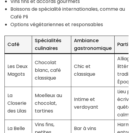
Vins fins et accords gourmets
Boissons de spécialité internationales, comme au
Café Pli
Options végétariennes et responsables
Spécialités
Ambiance
Café
Partic
culinaires
gastronomique
Alliag
Chocolat
Les Deux
Chic et
littéra
blanc, café
Magots
classique
traditi
classique
Époqu
Lieu pr
La
Moelleux au
Intime et
écriva
Closerie
chocolat,
verdoyant
quête 
des Lilas
tartines
calme
Vins fins,
Harmo
La Belle
Bar à vins
petites
entre 