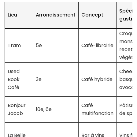
Spécial
Lieu
Arrondissement
Concept
gastr
Croque
monsieu
Tram
5e
Café-librairie
recett
végéta
Used
Chees
Book
3e
Café hybride
basque,
Café
avocat
Bonjour
Café
Pâtisse
10e, 6e
Jacob
multifonction
de spéc
La Belle
Bar à vins
Vins fin