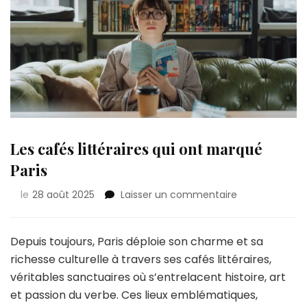
Les cafés littéraires qui ont marqué
Paris
sur
le
28 août 2025
Laisser un commentaire
Les
cafés
littéraires
Depuis toujours, Paris déploie son charme et sa
qui
richesse culturelle à travers ses cafés littéraires,
ont
véritables sanctuaires où s’entrelacent histoire, art
marqué
et passion du verbe. Ces lieux emblématiques,
Paris