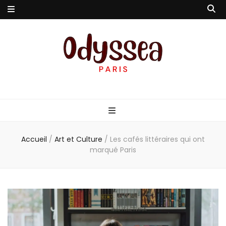
Odyssea-Paris
Le blog parisien
Accueil
/
Art et Culture
/
Les cafés littéraires qui ont
marqué Paris