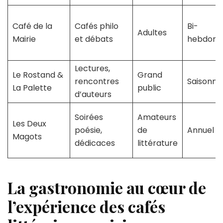
Café de la
Cafés philo
Bi-
Adultes
Mairie
et débats
hebdoma
Lectures,
Le Rostand &
Grand
rencontres
Saisonnie
La Palette
public
d’auteurs
Soirées
Amateurs
Les Deux
poésie,
de
Annuel
Magots
dédicaces
littérature
La gastronomie au cœur de
l’expérience des cafés