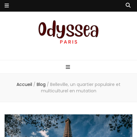
Odyssea-Paris
Le blog parisien
Accueil
/
Blog
/
Belleville, un quartier populaire et
multiculturel en mutation