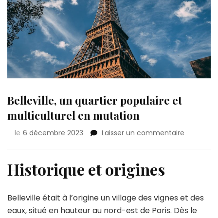
Belleville, un quartier populaire et
multiculturel en mutation
sur
le
6 décembre 2023
Laisser un commentaire
Belleville,
un
quartier
Historique et origines
populaire
et
multicultu
Belleville était à l’origine un village des vignes et des
en
eaux, situé en hauteur au nord-est de Paris. Dès le
mutation