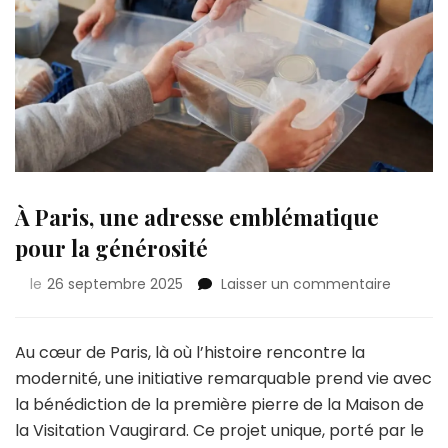
À Paris, une adresse emblématique
pour la générosité
sur
le
26 septembre 2025
Laisser un commentaire
À
Paris,
une
Au cœur de Paris, là où l’histoire rencontre la
adresse
modernité, une initiative remarquable prend vie avec
emblém
la bénédiction de la première pierre de la Maison de
pour
la Visitation Vaugirard. Ce projet unique, porté par le
la