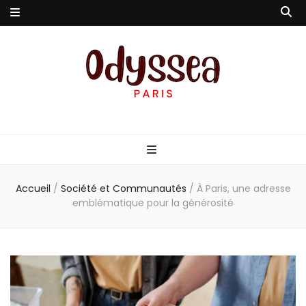
Odyssea-Paris
Le blog parisien
Accueil
/
Société et Communautés
/
À Paris, une adresse
emblématique pour la générosité