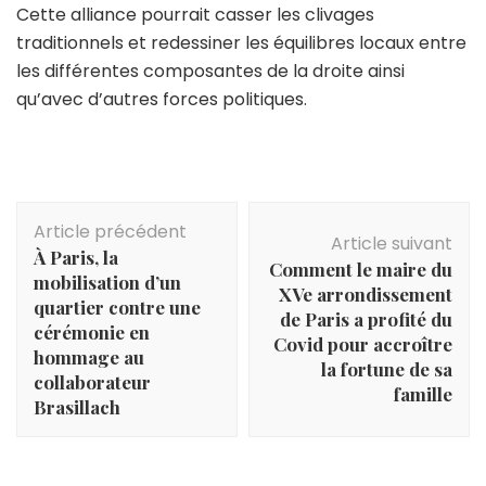
Cette alliance pourrait casser les clivages
traditionnels et redessiner les équilibres locaux entre
les différentes composantes de la droite ainsi
qu’avec d’autres forces politiques.
Navigation
Article précédent
d'article
Article suivant
À Paris, la
Comment le maire du
mobilisation d’un
XVe arrondissement
quartier contre une
de Paris a profité du
cérémonie en
Covid pour accroître
hommage au
la fortune de sa
collaborateur
famille
Brasillach