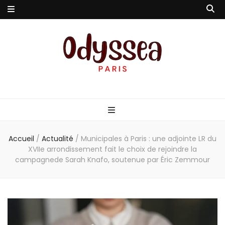
Odyssea-Paris
Le blog parisien
Accueil
/
Actualité
/
Municipales à Paris : une adjointe LR du
XVIIe arrondissement fait le choix de rejoindre la
campagnede Sarah Knafo, soutenue par Éric Zemmour