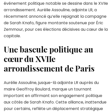
:
événement politique notable se dessine dans le XVIIe
une
arrondissement. Aurélie Assouline, adjointe LR, a
adjointe
récemment annoncé qu’elle rejoignait la campagne
LR
du
de Sarah Knafo, figure montante soutenue par Éric
XVIIe
Zemmour, pour ces élections décisives au cœur de la
arrondissemen
capitale.
fait
le
Une bascule politique au
choix
de
cœur du XVIIe
rejoindre
la
arrondissement de Paris
campagnede
Sarah
Knafo,
Aurélie Assouline, jusque-là adjointe LR auprès du
soutenue
maire Geoffroy Boulard, marque un tournant
par
Éric
important en affirmant son engagement politique
Zemmour
aux côtés de Sarah Knafo. Cette alliance, inattendue
pour certains, reflète un déplacement stratégique